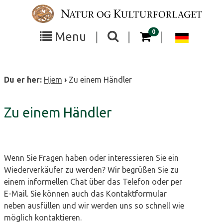
Skip
to
content
items in your cart
0
Toggle
Toggle
Chang
Menu
|
|
|
the
the
langu
search
box
menu
to
Du er her:
Hjem
›
Zu einem Händler
visibility
visibility
Deuts
Zu einem Händler
Wenn Sie Fragen haben oder interessieren Sie ein
Wiederverkäufer zu werden? Wir begrüßen Sie zu
einem informellen Chat über das Telefon oder per
E-Mail. Sie können auch das Kontaktformular
neben ausfüllen und wir werden uns so schnell wie
möglich kontaktieren.