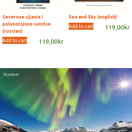
Severnoe sijanie i
Sea and Sky (english)
polunotsjnoe solntse
Add to cart
119,00
kr
(russian)
Add to cart
119,00
kr
Norway