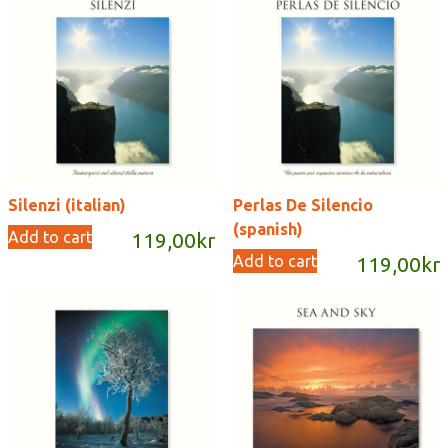
Silenzi (italian)
Perlas De Silencio
(spanish)
Add to cart
119,00
kr
Add to cart
119,00
kr