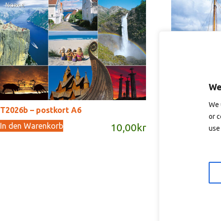
We
We 
T2026b – postkort A6
T2030 – post
or c
In den Warenkorb
In den Waren
10,00
kr
use 