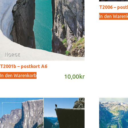
T2006 – post
In den Waren
T2001b – postkort A6
In den Warenkorb
10,00
kr