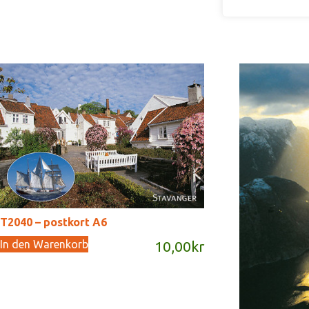
T2040 – postkort A6
In den Warenkorb
10,00
kr