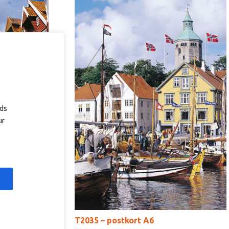
ads
ur
10,00
kr
T2035 – postkort A6