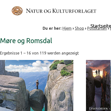
Skip
to
content
Startseit
Du er her:
Hjem
›
Shop
›
Postkarten
›
Møre og Romsdal
Ergebnisse 1 – 16 von 119 werden angezeigt