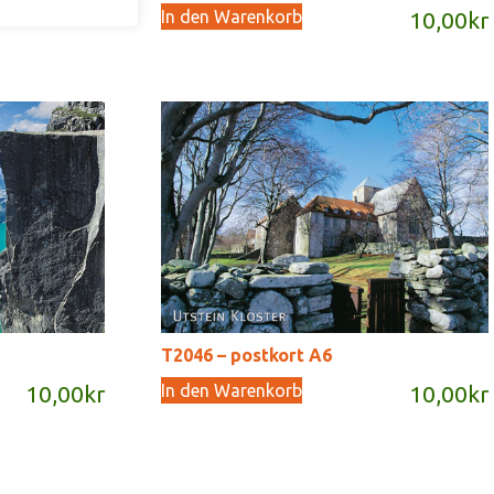
In den Warenkorb
10,00
kr
T2046 – postkort A6
In den Warenkorb
10,00
kr
10,00
kr