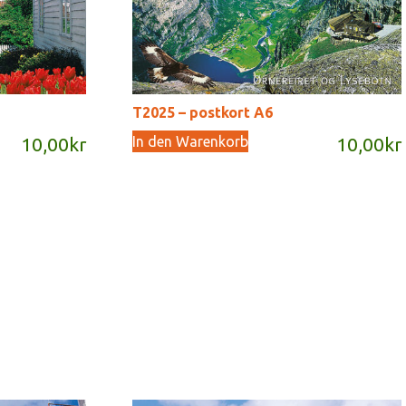
T2025 – postkort A6
In den Warenkorb
10,00
kr
10,00
kr