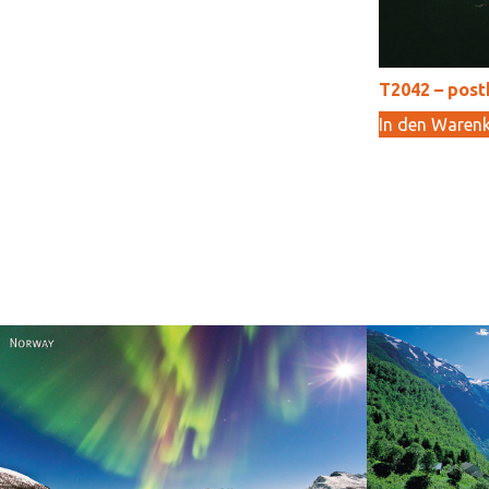
T2042 – post
In den Waren
Norway