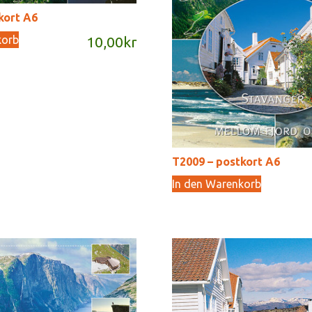
kort A6
korb
10,00
kr
T2009 – postkort A6
In den Warenkorb