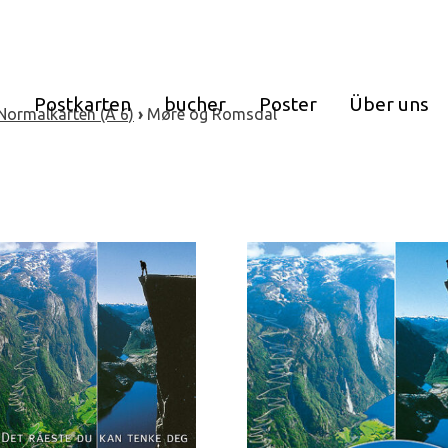
e
Postkarten
bucher
Poster
Über uns
Normalkarten (A 6)
›
Møre og Romsdal