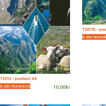
T2017b – pos
In den Waren
T2013 – postkort A6
In den Warenkorb
10,00
kr