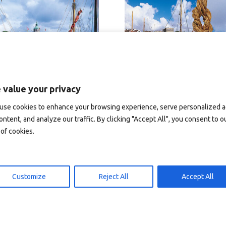
 value your privacy
use cookies to enhance your browsing experience, serve personalized 
kort A6
T2032 – postkort A6
ontent, and analyze our traffic. By clicking "Accept All", you consent to o
korb
In den Warenkorb
10,00
kr
of cookies.
Customize
Reject All
Accept All