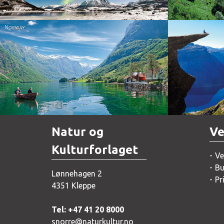
Norway
Natur og
Ve
Kulturforlaget
Ve
Bu
Lønnehagen 2
Pr
4351 Kleppe
Tel: +47 41 20 8000
snorre@naturkultur.no