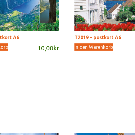
tkort A6
T2019 – postkort A6
korb
In den Warenkorb
10,00
kr