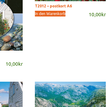
T2012 – postkort A6
In den Warenkorb
10,00
kr
10,00
kr