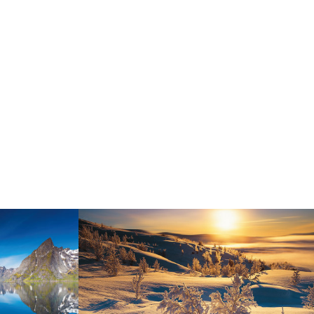
Norway - Winter gold
orge. North