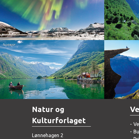
Norway
Norway
Natur og
Ve
Kulturforlaget
Ve
Bu
Lønnehagen 2