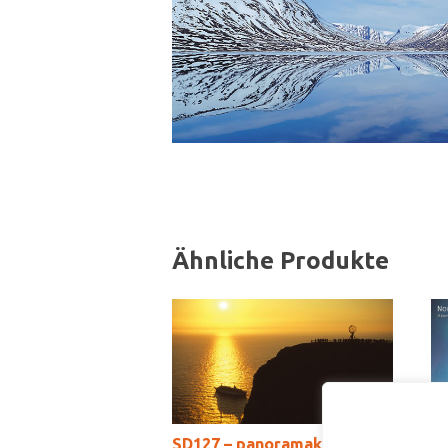
Ähnliche Produkte
SD127 – panoramakort
S