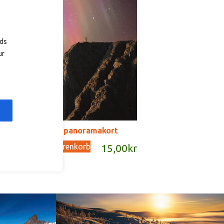
kr
ads
ur
SD161B – panoramakort
In den Warenkorb
15,00
kr