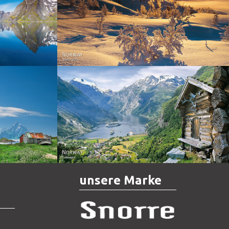
Norway - Winter gold
orge. North
Norway - Geiranger
unsere Marke