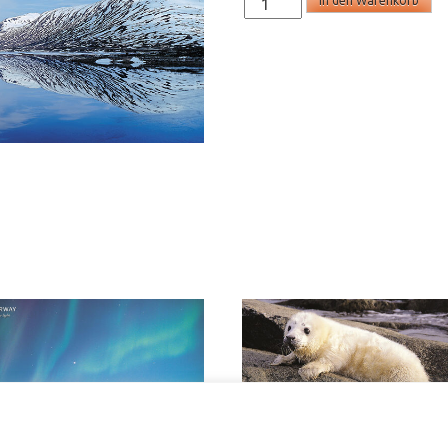
In den Warenkorb
-
panoramakort
Menge
D203B – panoramakort
SD119 – panoramakort