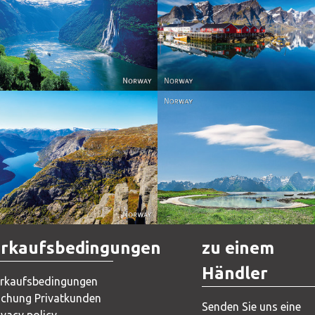
Reine - Lofoten, Nord N
Norway
Norway.
Norway
Norway
rkaufsbedingungen
zu einem
Händler
rkaufsbedingungen
chung Privatkunden
Senden Sie uns eine