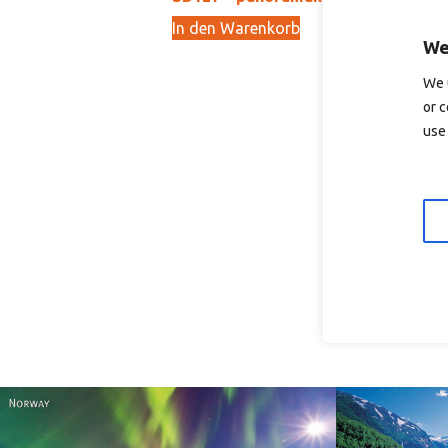
In den Warenkorb
We
15,00
kr
We
We 
or c
use 