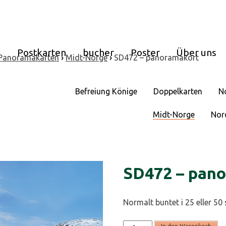
e
Postkarten
bucher
Poster
Über uns
Panoramakarten
›
Midt-Norge
›
SD472 – panoramakort
Befreiung Könige
Doppelkarten
N
Midt-Norge
Nor
SD472 – pan
Normalt buntet i 25 eller 50 
SD472