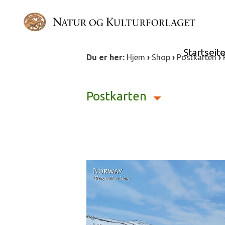
Skip
to
content
Startseit
Du er her:
Hjem
›
Shop
›
Postkarten
›
Postkarten