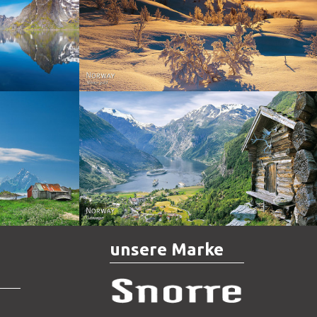
Norway - Winter gold
orge. North
Norway - Geiranger
unsere Marke