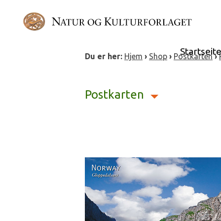
Skip
to
content
Startseit
Du er her:
Hjem
›
Shop
›
Postkarten
›
Postkarten