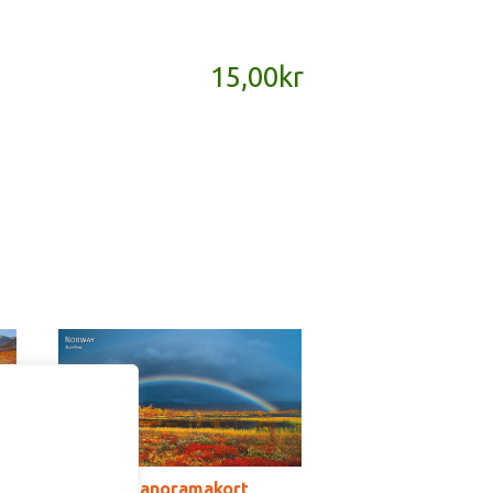
15,00
kr
SD153 – panoramakort