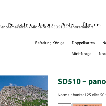
e
Postkarten
bucher
Poster
Über uns
Panoramakarten
›
Midt-Norge
›
SD510 – panoramakort
Befreiung Könige
Doppelkarten
N
Midt-Norge
Nor
SD510 – pan
Normalt buntet i 25 eller 50 
SD510