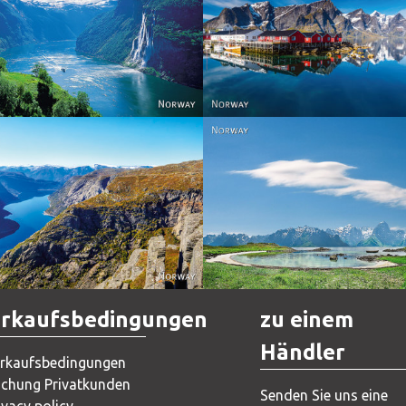
Reine - Lofoten, Nord N
Norway
Norway.
Norway
Norway
rkaufsbedingungen
zu einem
Händler
rkaufsbedingungen
chung Privatkunden
Senden Sie uns eine