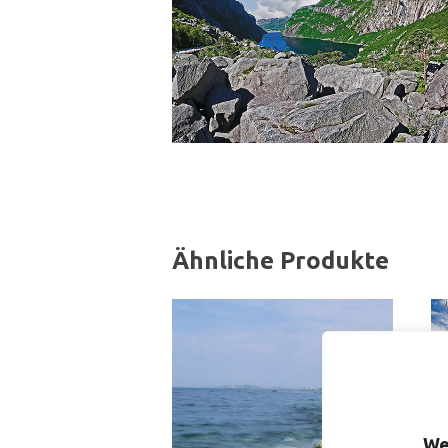
Ähnliche Produkte
We
S