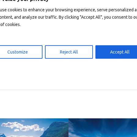
 den Warenkorb
In den Warenkorb
15,00
kr
15,00
use cookies to enhance your browsing experience, serve personalized 
ontent, and analyze our traffic. By clicking "Accept All", you consent to o
of cookies.
Customize
Reject All
Accept All