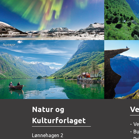
Norway
Norway
Natur og
Ve
Kulturforlaget
Ve
Bu
Lønnehagen 2