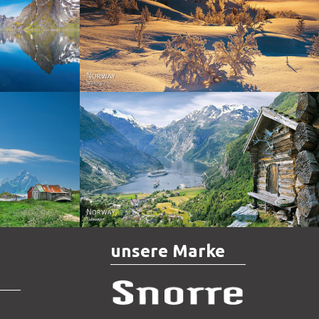
Norway - Winter gold
orge. North
Norway - Geiranger
unsere Marke