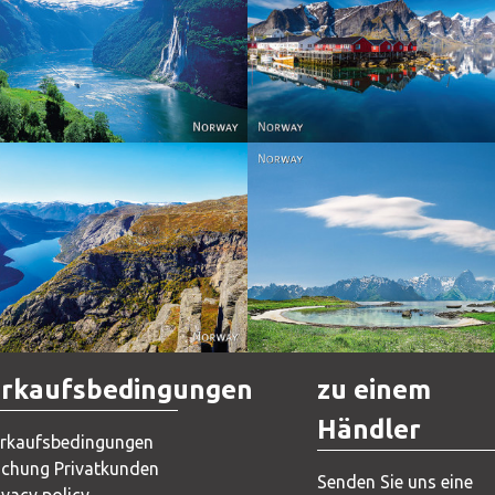
Reine - Lofoten, Nord N
Norway
Norway.
Norway
Norway
rkaufsbedingungen
zu einem
Händler
rkaufsbedingungen
chung Privatkunden
Senden Sie uns eine