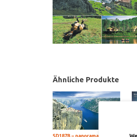
Ähnliche Produkte
We
SD187B – panoramakort
S