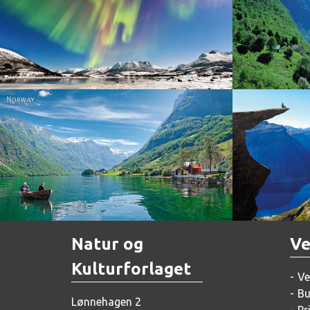
Norway
Norway
Natur og
Ve
Kulturforlaget
Ve
Bu
Lønnehagen 2