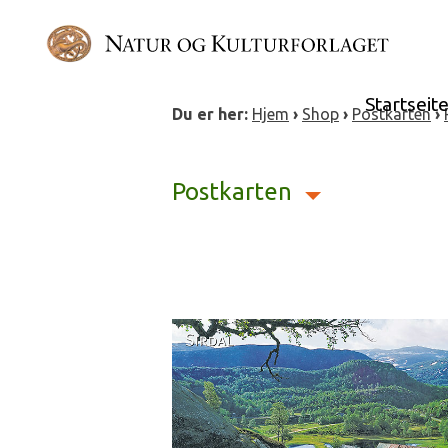
Skip
to
content
Startseit
Du er her:
Hjem
›
Shop
›
Postkarten
›
Postkarten