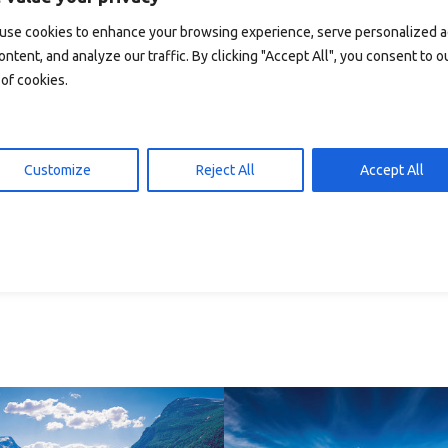
iterlesen
In den Warenkorb
15,00
kr
15,00
use cookies to enhance your browsing experience, serve personalized 
ontent, and analyze our traffic. By clicking "Accept All", you consent to o
of cookies.
Customize
Reject All
Accept All