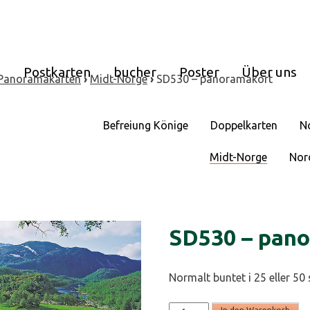
e
Postkarten
bucher
Poster
Über uns
Panoramakarten
›
Midt-Norge
›
SD530 – panoramakort
Befreiung Könige
Doppelkarten
N
Midt-Norge
Nor
SD530 – pan
Normalt buntet i 25 eller 50 
SD530