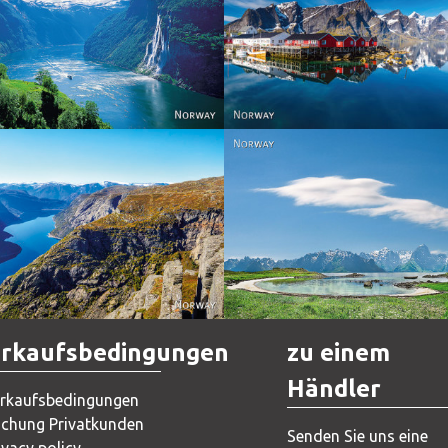
Reine - Lofoten, Nord N
Norway
Norway.
Norway
Norway
rkaufsbedingungen
zu einem
Händler
rkaufsbedingungen
chung Privatkunden
Senden Sie uns eine