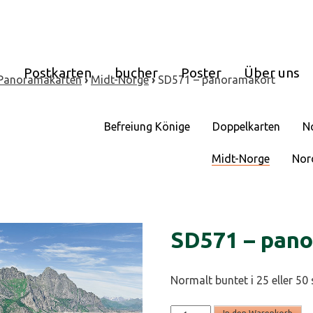
e
Postkarten
bucher
Poster
Über uns
Panoramakarten
›
Midt-Norge
›
SD571 – panoramakort
Befreiung Könige
Doppelkarten
N
Midt-Norge
Nor
SD571 – pan
Normalt buntet i 25 eller 50 
SD571