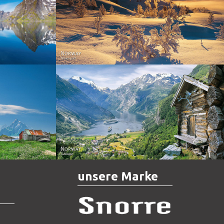
Norway - Winter gold
orge. North
Norway - Geiranger
unsere Marke