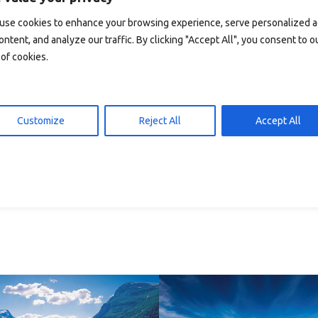
 den Warenkorb
In den Warenkorb
15,00
kr
15,00
use cookies to enhance your browsing experience, serve personalized 
ontent, and analyze our traffic. By clicking "Accept All", you consent to o
of cookies.
Customize
Reject All
Accept All