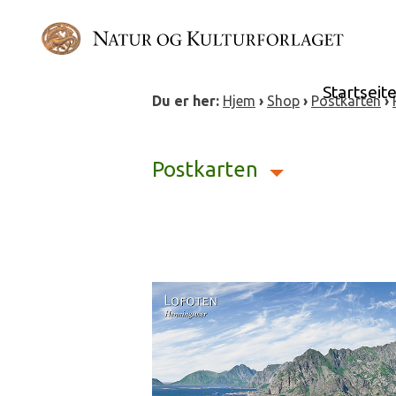
Skip
to
content
Startseit
Du er her:
Hjem
›
Shop
›
Postkarten
›
Postkarten