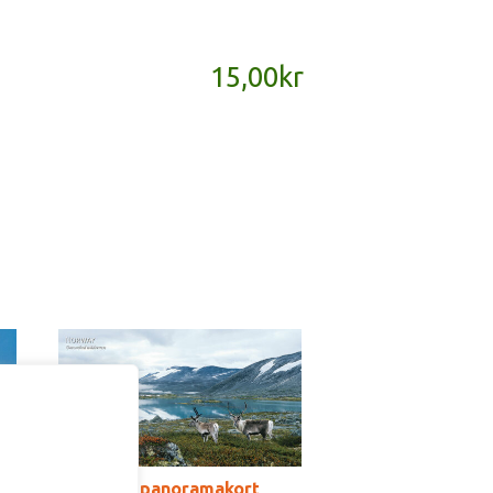
15,00
kr
SD179B – panoramakort