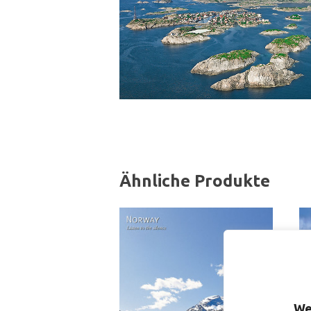
Ähnliche Produkte
We
S