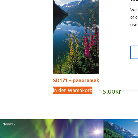
In
We 
or c
use 
SD171 – panoramakort
In den Warenkorb
15,00
kr