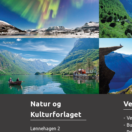
Norway
Norway
Natur og
Ve
Kulturforlaget
Ve
Bu
Lønnehagen 2