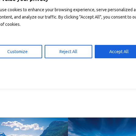
 den Warenkorb
In den Warenkorb
15,00
kr
15,00
use cookies to enhance your browsing experience, serve personalized 
ontent, and analyze our traffic. By clicking "Accept All", you consent to o
of cookies.
Customize
Reject All
Accept All