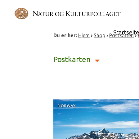
Skip
to
content
Startseit
Du er her:
Hjem
›
Shop
›
Postkarten
›
Postkarten