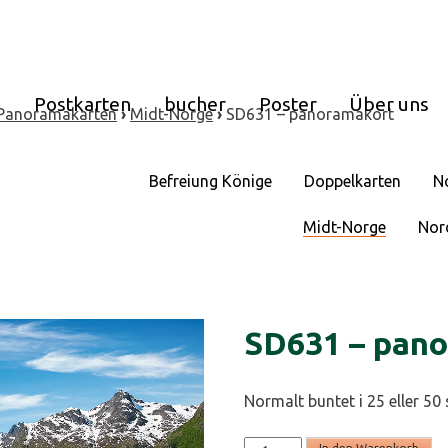
e
Postkarten
bucher
Poster
Über uns
Panoramakarten
›
Midt-Norge
›
SD631 – panoramakort
Befreiung Könige
Doppelkarten
N
Midt-Norge
Nor
SD631 – pan
Normalt buntet i 25 eller 50 
SD631