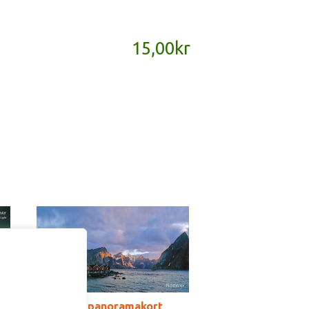
15,00
kr
SD121B – panoramakort