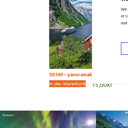
In
We 
or c
use 
SD169 – panoramakort
In den Warenkorb
15,00
kr