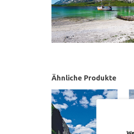
Ähnliche Produkte
We
S