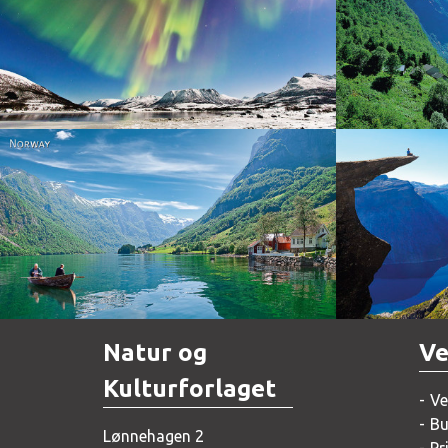
Norway
Norway
Natur og
Ve
Kulturforlaget
Ve
Bu
Lønnehagen 2