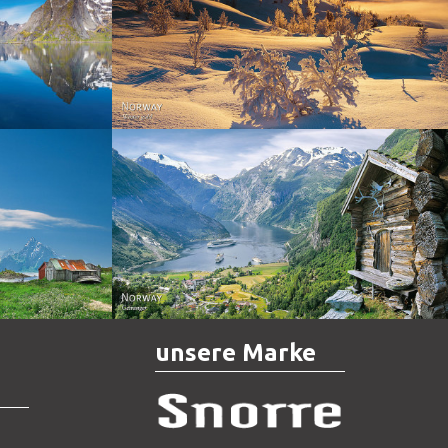
Norway - Winter gold
orge. North
Norway - Geiranger
unsere Marke