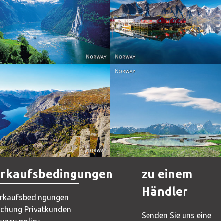
Reine - Lofoten, Nord N
Norway
Norway.
Norway
Norway
rkaufsbedingungen
zu einem
Händler
rkaufsbedingungen
chung Privatkunden
Senden Sie uns eine