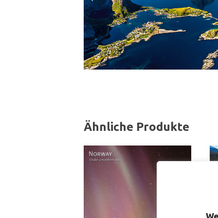
Ähnliche Produkte
We
S