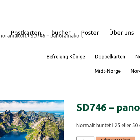
e
Postkarten
bucher
Poster
Über uns
noramakort
›
SD746 – panoramakort
Befreiung Könige
Doppelkarten
N
Midt-Norge
Nor
SD746 – pan
Normalt buntet i 25 eller 50 
SD746