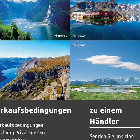
Reine - Lofoten, Nord N
Norway
Norway.
Norway
Norway
rkaufsbedingungen
zu einem
Händler
rkaufsbedingungen
chung Privatkunden
Senden Sie uns eine