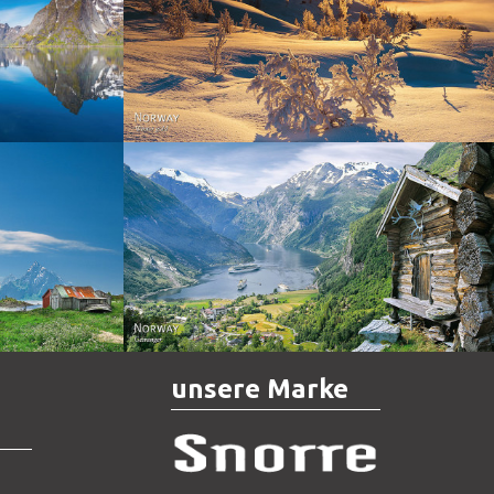
Norway - Winter gold
orge. North
Norway - Geiranger
unsere Marke