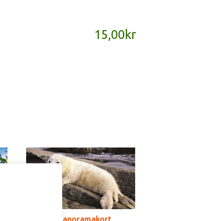
15,00
kr
SD119 – panoramakort