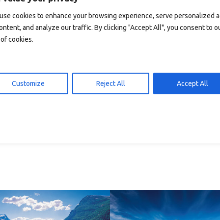
 den Warenkorb
In den Warenkorb
15,00
kr
15,00
use cookies to enhance your browsing experience, serve personalized 
ontent, and analyze our traffic. By clicking "Accept All", you consent to o
of cookies.
Customize
Reject All
Accept All