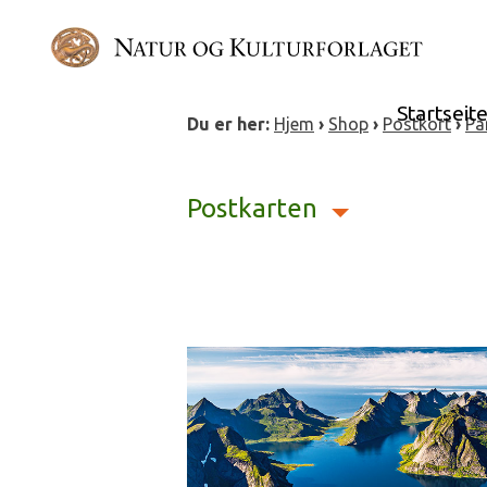
Skip
to
content
Startseit
Du er her:
Hjem
›
Shop
›
Postkort
›
Pa
Postkarten