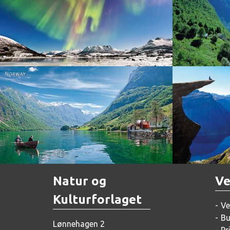
Norway
Norway
Natur og
Ve
Kulturforlaget
Ve
Bu
Lønnehagen 2