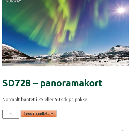
SD728 – panoramakort
Normalt buntet i 25 eller 50 stk pr. pakke
SD728
Legg i handlekurv
-
panoramakort