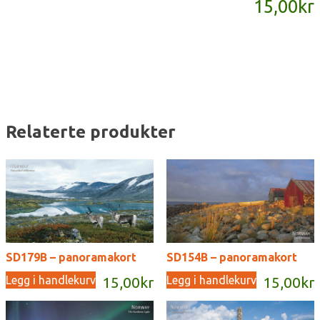
15,00
kr
antall
Relaterte produkter
SD179B – panoramakort
SD154B – panoramakort
Legg i handlekurv
Legg i handlekurv
15,00
kr
15,00
kr