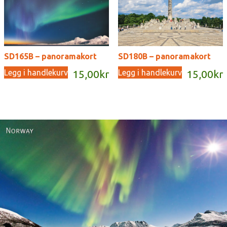
SD165B – panoramakort
SD180B – panoramakort
Legg i handlekurv
Legg i handlekurv
15,00
kr
15,00
kr
Norway