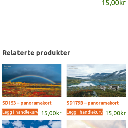
15,00
kr
antall
Relaterte produkter
SD153 – panoramakort
SD179B – panoramakort
Legg i handlekurv
Legg i handlekurv
15,00
kr
15,00
kr