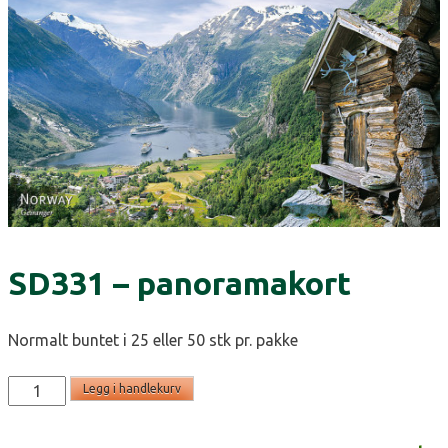
SD331 – panoramakort
Normalt buntet i 25 eller 50 stk pr. pakke
SD331
Legg i handlekurv
-
panoramakort