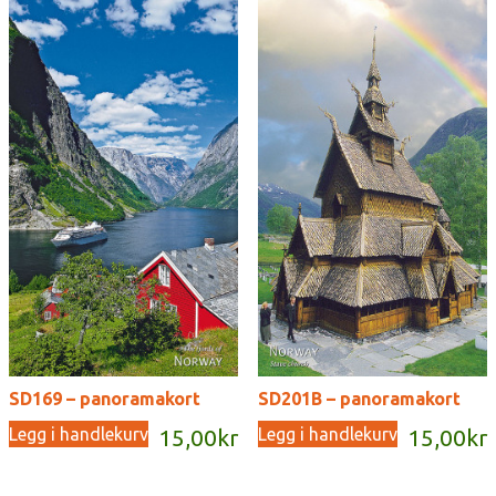
SD169 – panoramakort
SD201B – panoramakort
Legg i handlekurv
Legg i handlekurv
15,00
kr
15,00
kr