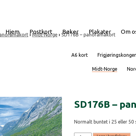
Hjem
Postkort
Bøker
Plakater
Om o
anoramakort
›
Midt-Norge
›
SD176B – panoramakort
A6 kort
Frigjøringskonge
Midt-Norge
Nor
SD176B – pa
Normalt buntet i 25 eller 50 
SD176B