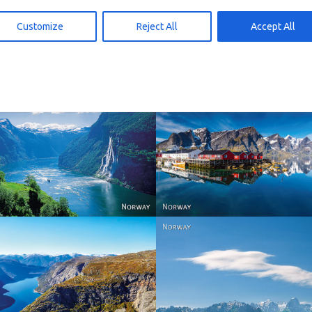
gg i handlekurv
Legg i handlekurv
15,00
kr
15,00
Customize
Reject All
Accept All
Reine - Lofoten, Nord N
Norway
Norway.
Norway
Norway