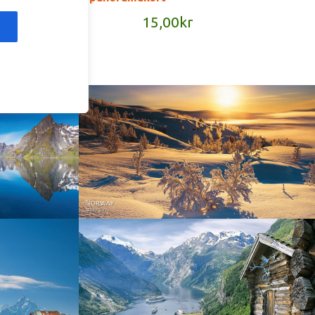
Les mer
kr
15,00
kr
Norway - Winter gold
orge. North
Norway - Geiranger