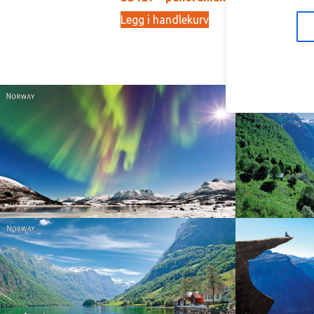
Legg i handlekurv
Le
15,00
kr
Norway
Norway