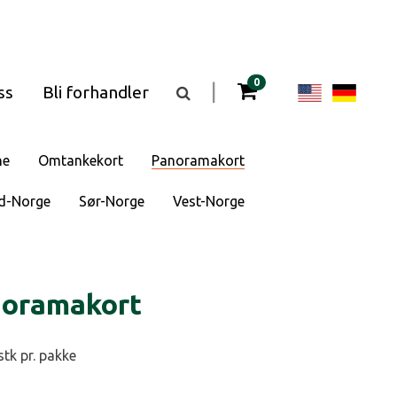
gjenstander i kurven
0
Change
Cha
|
ss
Bli forhandler
Vis
eller
langua
lan
skjul
søkefeltet
to
to
ne
Omtankekort
Panoramakort
English
Deu
d-Norge
Sør-Norge
Vest-Norge
noramakort
stk pr. pakke