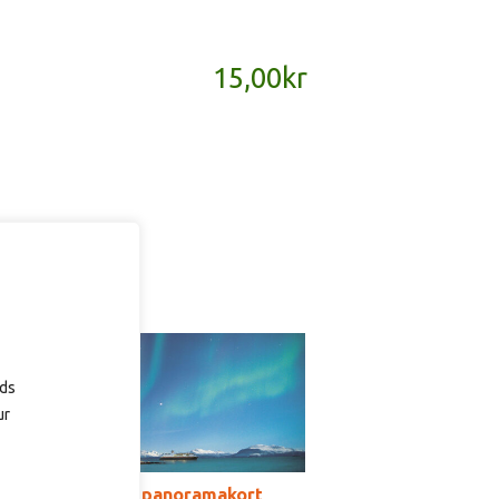
15,00
kr
ads
ur
SD203B – panoramakort