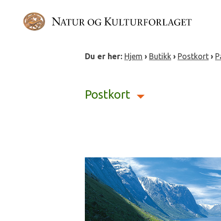
Gå
direkte
til
innholdet
Du er her:
Hjem
›
Butikk
›
Postkort
›
P
Postkort