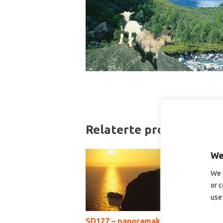
Relaterte produkter
We
We 
or c
use 
SD127 – panoramakort
S