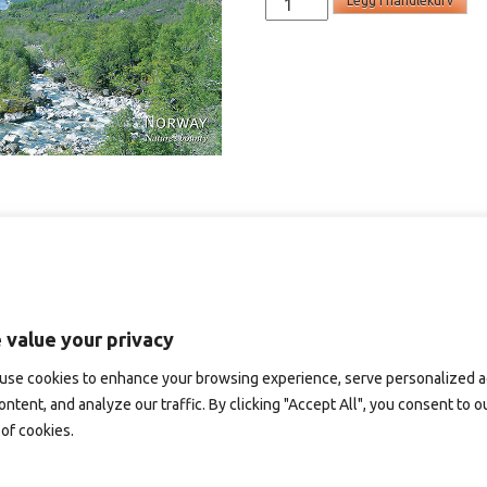
Legg i handlekurv
-
panoramakort
antall
 value your privacy
use cookies to enhance your browsing experience, serve personalized 
ontent, and analyze our traffic. By clicking "Accept All", you consent to o
of cookies.
D180B – panoramakort
SD216B – panoramakort