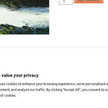
Legg i handlekurv
-
panoramakort
antall
 value your privacy
use cookies to enhance your browsing experience, serve personalized 
ontent, and analyze our traffic. By clicking "Accept All", you consent to o
of cookies.
D119 – panoramakort
SD144 – panoramakort