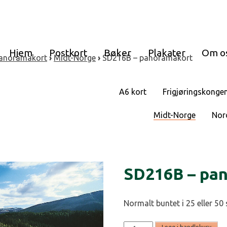
Hjem
Postkort
Bøker
Plakater
Om o
anoramakort
›
Midt-Norge
›
SD216B – panoramakort
A6 kort
Frigjøringskonge
Midt-Norge
Nor
SD216B – pa
Normalt buntet i 25 eller 50 
SD216B