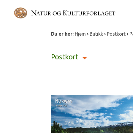
Gå
direkte
til
innholdet
Du er her:
Hjem
›
Butikk
›
Postkort
›
P
Postkort