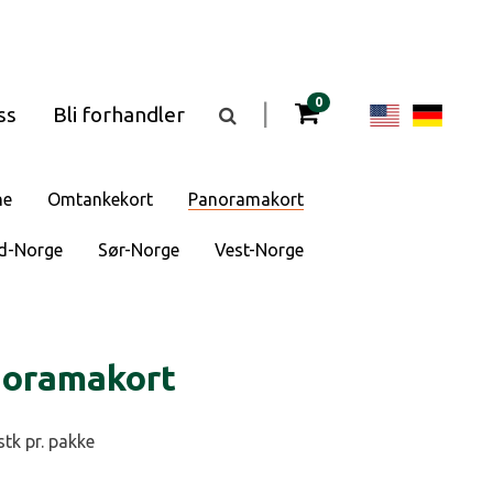
gjenstander i kurven
0
Change
Cha
|
ss
Bli forhandler
Vis
eller
langua
lan
skjul
søkefeltet
to
to
ne
Omtankekort
Panoramakort
English
Deu
d-Norge
Sør-Norge
Vest-Norge
noramakort
stk pr. pakke