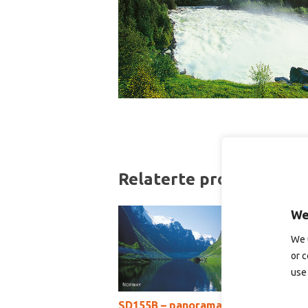
Relaterte produkter
We
We 
or c
use 
SD155B – panoramakort
S