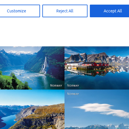
gg i handlekurv
Legg i handlekurv
15,00
kr
15,00
Customize
Reject All
Accept All
Reine - Lofoten, Nord N
Norway
Norway.
Norway
Norway