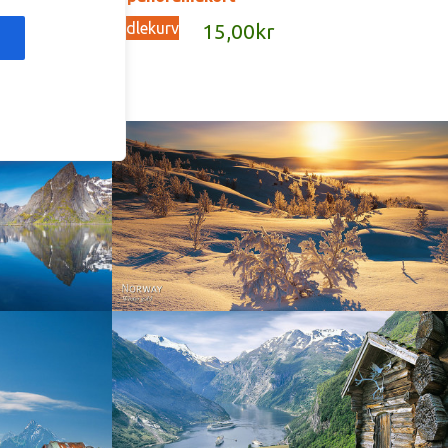
Legg i handlekurv
kr
15,00
kr
Norway - Winter gold
orge. North
Norway - Geiranger