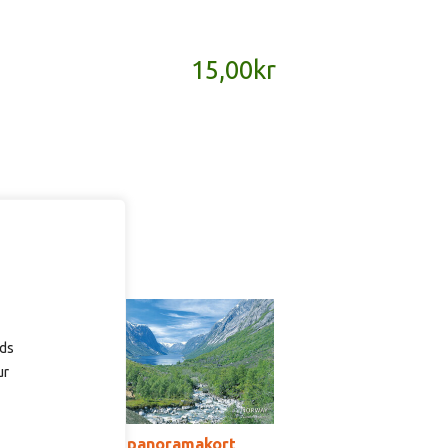
15,00
kr
ads
ur
SD176B – panoramakort