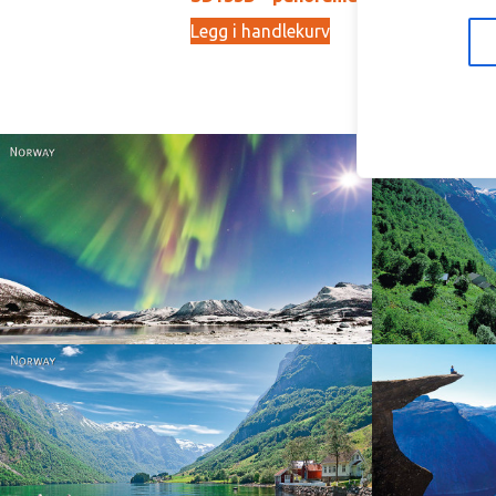
Legg i handlekurv
Le
15,00
kr
Norway
Norway