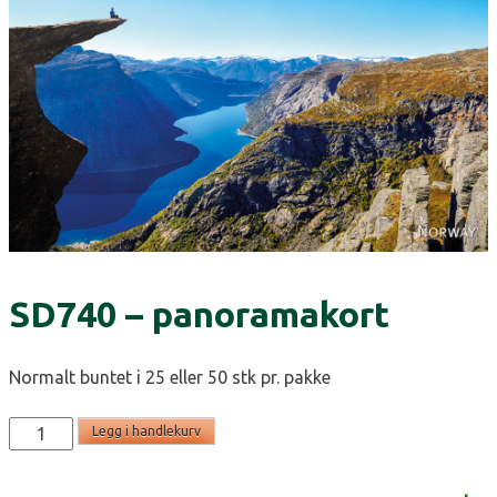
SD740 – panoramakort
Normalt buntet i 25 eller 50 stk pr. pakke
SD740
Legg i handlekurv
-
panoramakort