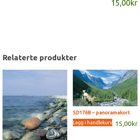
15,00
kr
antall
Relaterte produkter
SD176B – panoramakort
Legg i handlekurv
15,00
kr