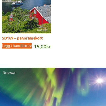
SD169 – panoramakort
Legg i handlekurv
15,00
kr
Norway