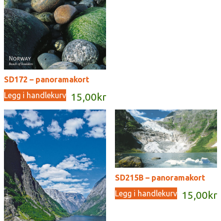
SD172 – panoramakort
Legg i handlekurv
15,00
kr
SD215B – panoramakort
Legg i handlekurv
15,00
kr