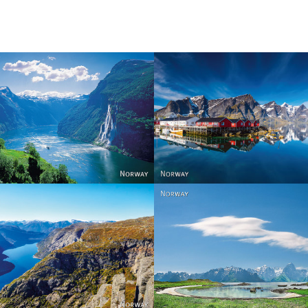
Reine - Lofoten, Nord N
Norway
Norway.
Norway
Norway