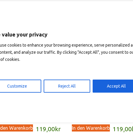
 value your privacy
use cookies to enhance your browsing experience, serve personalized 
ontent, and analyze our traffic. By clicking "Accept All", you consent to o
of cookies.
Customize
Reject All
Accept All
ces del Norte y Sol de
Revontulet ja keskiyön
dianoche (spanisch)
aurinko (finnisch)
 den Warenkorb
In den Warenkorb
119,00
kr
119,00