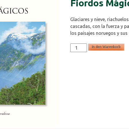
Fiordos Mágic
Glaciares y nieve, riachuelos
cascadas, con la fuerza y p
los paisajes noruegos y sus 
Fiordos
In den Warenkorb
Mágicos
(spanisch)
Menge