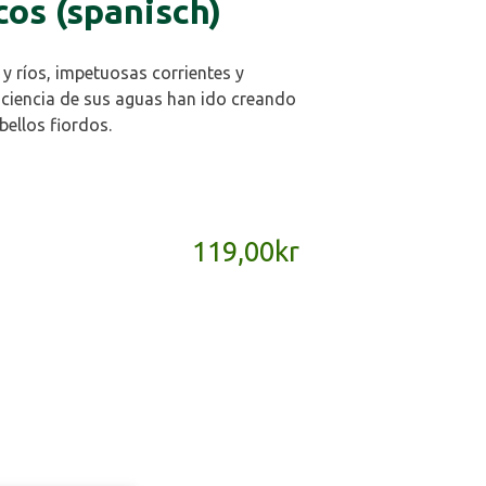
os (spanisch)
 y ríos, impetuosas corrientes y
aciencia de sus aguas han ido creando
bellos fiordos.
119,00
kr