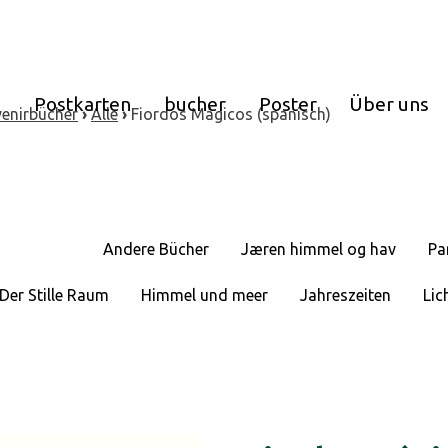
e
Postkarten
bucher
Poster
Über uns
enirbücher
›
Alle
›
Fiordos Mágicos (spanisch)
Andere Bücher
Jæren himmel og hav
Pa
Der Stille Raum
Himmel und meer
Jahreszeiten
Lic