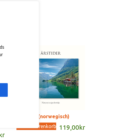
ads
ur
Årstider (norwegisch)
In den Warenkorb
119,00
kr
kr