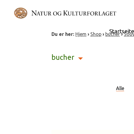
Skip
to
content
Startseit
Du er her:
Hjem
›
Shop
›
bucher
›
Souv
bucher
Alle