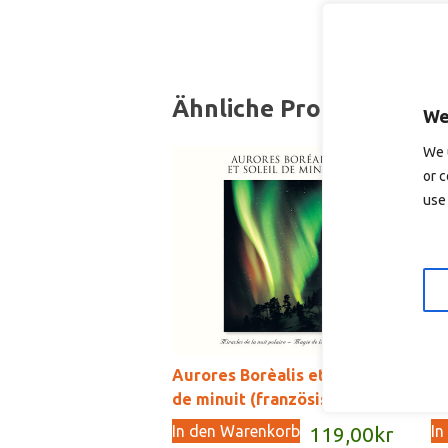
Ähnliche Produkte
We
We 
or c
use 
Aurores Borèalis et soleil
Lu
de minuit (französisch)
Me
In den Warenkorb
In
119,00
kr