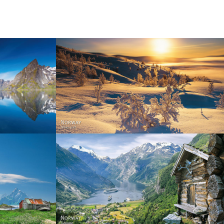
Norway - Winter gold
orge. North
Norway - Geiranger