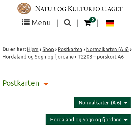
Skip
to
content
items in your cart
0
Toggle
Toggle
Chang
Menu
|
|
|
the
the
langua
search
box
menu
to
Du er her:
Hjem
›
Shop
›
Postkarten
›
Normalkarten (A 6)
›
visibility
visibility
Deutsc
Hordaland og Sogn og fjordane
›
T2208 – porskort A6
Postkarten
Normalkarten (A 6)
Hordaland og Sogn og fjordane