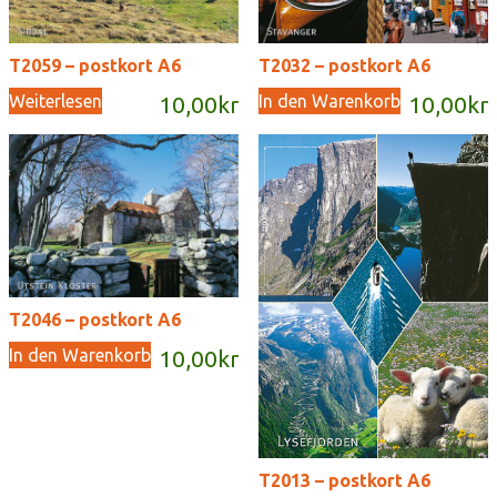
T2059 – postkort A6
T2032 – postkort A6
Weiterlesen
In den Warenkorb
10,00
kr
10,00
kr
T2046 – postkort A6
In den Warenkorb
10,00
kr
T2013 – postkort A6