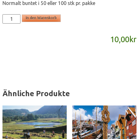
Normalt buntet i 50 eller 100 stk pr. pakke
T2208
In den Warenkorb
-
porskort
10,00
kr
A6
Menge
Ähnliche Produkte