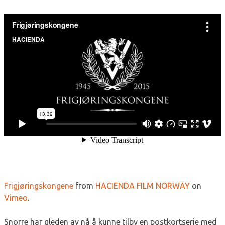
Frigjøringskongene
from
HACIENDA FILM NORWAY
on
Vimeo
.
Snorre har gleden av nå å kunne tilby en postkortserie med