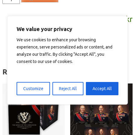
-
utsnitt
18,00
kr
av
Kong
We value your privacy
Olav
We use cookies to enhance your browsing
V
experience, serve personalized ads or content, and
antall
analyze our traffic. By clicking "Accept All", you
consent to our use of cookies.
Relaterte produkter
Customize
Reject All
Accept All