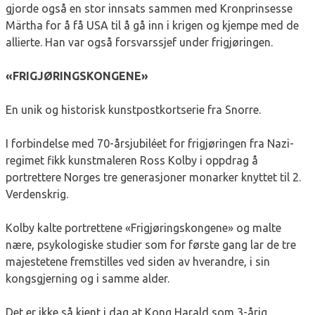
gjorde også en stor innsats sammen med Kronprinsesse
Märtha for å få USA til å gå inn i krigen og kjempe med de
allierte. Han var også forsvarssjef under frigjøringen.
«FRIGJØRINGSKONGENE»
En unik og historisk kunstpostkortserie fra Snorre.
I forbindelse med 70-årsjubiléet for frigjøringen fra Nazi-
regimet fikk kunstmaleren Ross Kolby i oppdrag å
portrettere Norges tre generasjoner monarker knyttet til 2.
Verdenskrig.
Kolby kalte portrettene «Frigjøringskongene» og malte
nære, psykologiske studier som for første gang lar de tre
majestetene fremstilles ved siden av hverandre, i sin
kongsgjerning og i samme alder.
Det er ikke så kjent i dag at Kong Harald som 3-årig