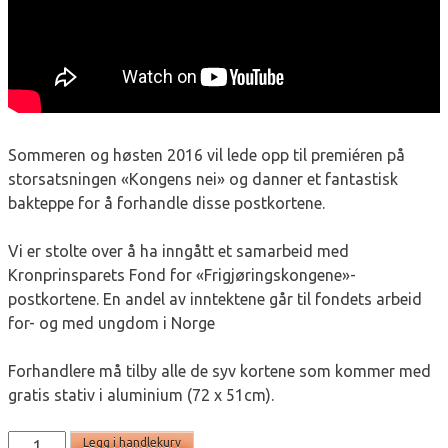
Sommeren og høsten 2016 vil lede opp til premiéren på
storsatsningen «Kongens nei» og danner et fantastisk
bakteppe for å forhandle disse postkortene.
Vi er stolte over å ha inngått et samarbeid med
Kronprinsparets Fond for «Frigjøringskongene»-
postkortene. En andel av inntektene går til fondets arbeid
for- og med ungdom i Norge
Forhandlere må tilby alle de syv kortene som kommer med
gratis stativ i aluminium (72 x 51cm).
KK05
Legg i handlekurv