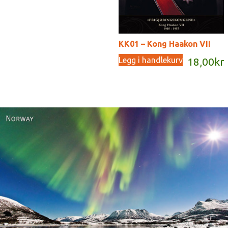
KK01 – Kong Haakon VII
Legg i handlekurv
18,00
kr
Norway