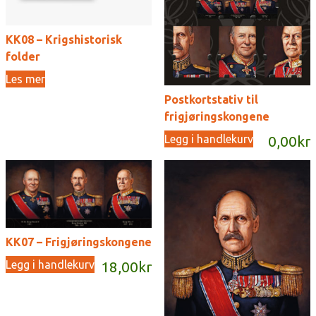
KK08 – Krigshistorisk
folder
Les mer
Postkortstativ til
frigjøringskongene
Legg i handlekurv
0,00
kr
KK07 – Frigjøringskongene
Legg i handlekurv
18,00
kr