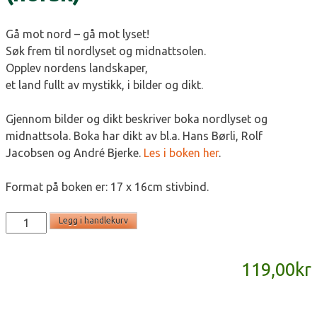
Gå mot nord – gå mot lyset!
Søk frem til nordlyset og midnattsolen.
Opplev nordens landskaper,
et land fullt av mystikk, i bilder og dikt.
Gjennom bilder og dikt beskriver boka nordlyset og
midnattsola. Boka har dikt av bl.a. Hans Børli, Rolf
Jacobsen og André Bjerke.
Les i boken her
.
Format på boken er: 17 x 16cm stivbind.
Nordlys
Legg i handlekurv
og
Midnattsol
119,00
kr
(norsk)
antall