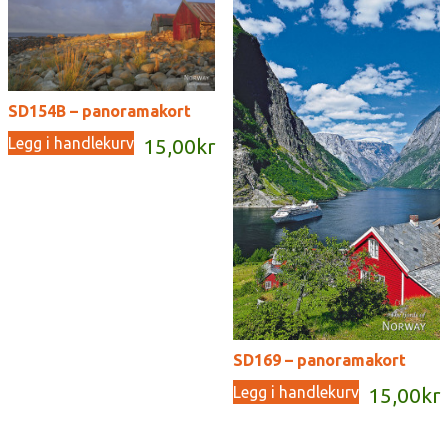
SD154B – panoramakort
Legg i handlekurv
15,00
kr
SD169 – panoramakort
Legg i handlekurv
15,00
kr