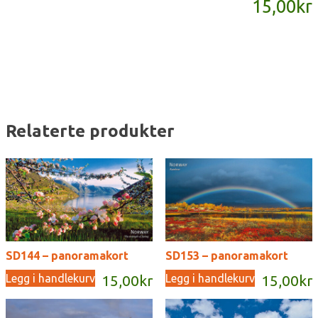
15,00
kr
antall
Relaterte produkter
SD144 – panoramakort
SD153 – panoramakort
Legg i handlekurv
Legg i handlekurv
15,00
kr
15,00
kr