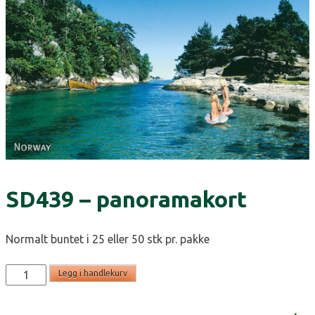
SD439 – panoramakort
Normalt buntet i 25 eller 50 stk pr. pakke
SD439
Legg i handlekurv
-
panoramakort