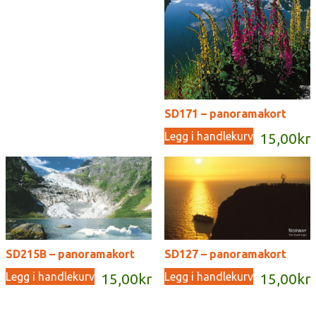
SD171 – panoramakort
Legg i handlekurv
15,00
kr
SD215B – panoramakort
SD127 – panoramakort
Legg i handlekurv
Legg i handlekurv
15,00
kr
15,00
kr