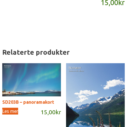
15,00
kr
antall
Relaterte produkter
SD203B – panoramakort
Les mer
15,00
kr