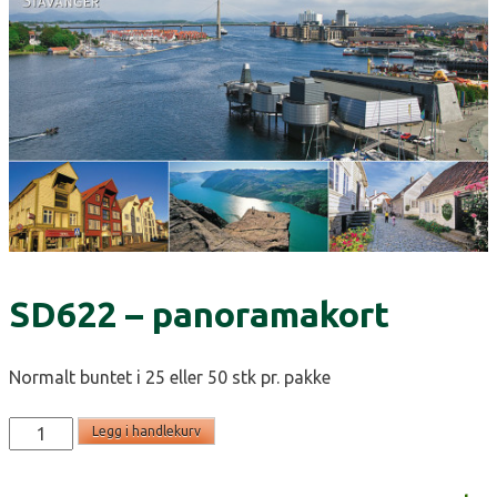
SD622 – panoramakort
Normalt buntet i 25 eller 50 stk pr. pakke
SD622
Legg i handlekurv
-
panoramakort