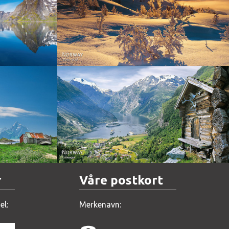
Norway - Winter gold
orge. North
Norway - Geiranger
r
Våre postkort
el:
Merkenavn: