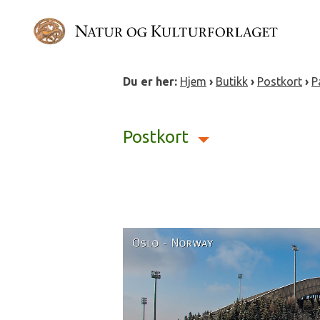
Gå
direkte
til
innholdet
Du er her:
Hjem
›
Butikk
›
Postkort
›
P
Postkort