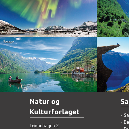
Norway
Norway
Natur og
Sa
Kulturforlaget
Sa
Be
Lønnehagen 2