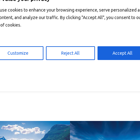
gg i handlekurv
Legg i handlekurv
15,00
kr
15,00
use cookies to enhance your browsing experience, serve personalized 
ontent, and analyze our traffic. By clicking "Accept All", you consent to o
of cookies.
Customize
Reject All
Accept All