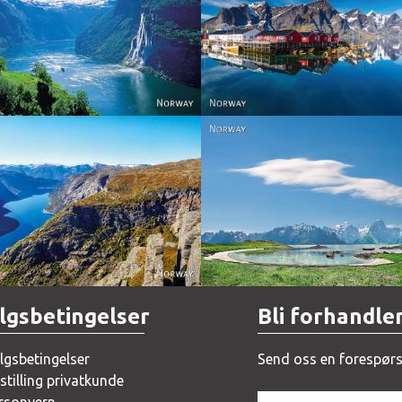
Reine - Lofoten, Nord N
Norway
Norway.
Norway
Norway
lgsbetingelser
Bli forhandle
lgsbetingelser
Send oss en forespørs
stilling privatkunde