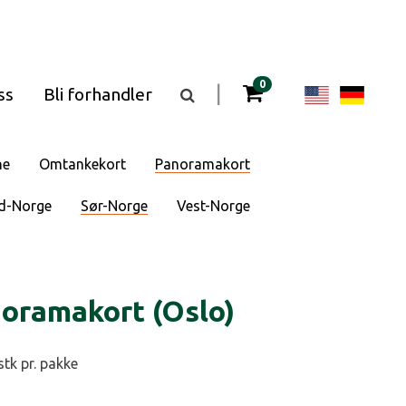
gjenstander i kurven
0
Change
Cha
|
ss
Bli forhandler
Vis
eller
langua
lan
skjul
søkefeltet
to
to
ne
Omtankekort
Panoramakort
English
Deu
d-Norge
Sør-Norge
Vest-Norge
oramakort (Oslo)
stk pr. pakke