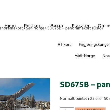
Hjem
Postkort
Bøker
Plakater
Om o
anoramakort
›
Sør-Norge
›
SD675B – panoramakort (Oslo)
A6 kort
Frigjøringskonge
Midt-Norge
Nor
SD675B – pan
Normalt buntet i 25 eller 50 
SD675B