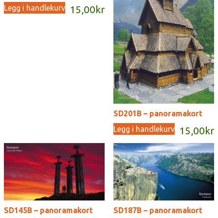
Legg i handlekurv
15,00
kr
SD201B – panoramakort
Legg i handlekurv
15,00
kr
SD145B – panoramakort
SD187B – panoramakort