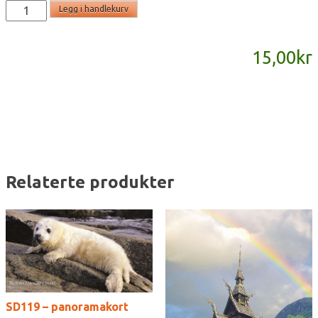
SD695
Legg i handlekurv
-
panoramakort
15,00
kr
antall
Relaterte produkter
SD119 – panoramakort