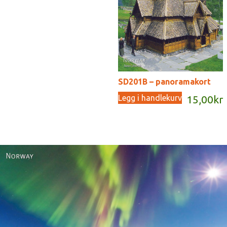
SD201B – panoramakort
Legg i handlekurv
15,00
kr
Norway