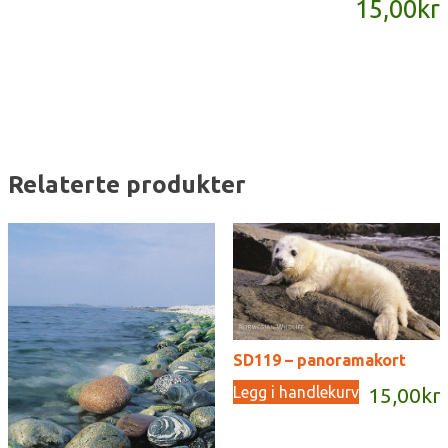
15,00
kr
antall
Relaterte produkter
SD119 – panoramakort
Legg i handlekurv
15,00
kr