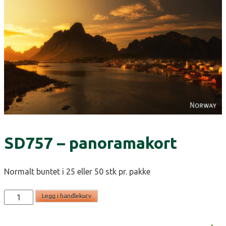
SD757 – panoramakort
Normalt buntet i 25 eller 50 stk pr. pakke
SD757
Legg i handlekurv
-
panoramakort