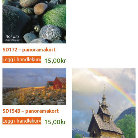
SD172 – panoramakort
Legg i handlekurv
15,00
kr
SD154B – panoramakort
Legg i handlekurv
15,00
kr