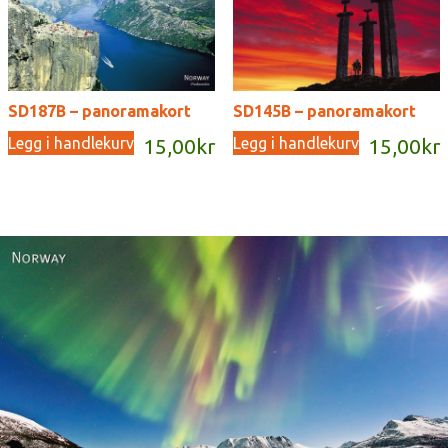
SD187B – panoramakort
SD145B – panoramakort
Legg i handlekurv
Legg i handlekurv
15,00
kr
15,00
kr
Norway