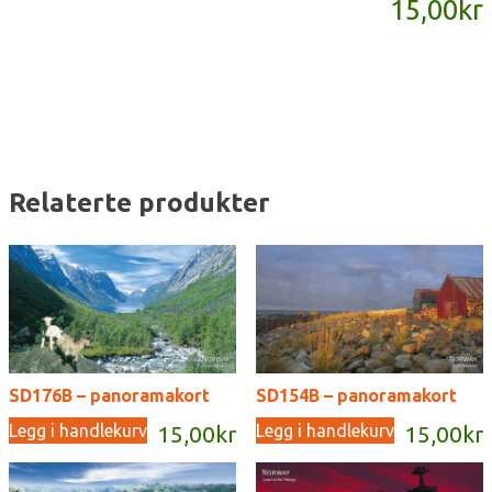
15,00
kr
antall
Relaterte produkter
SD176B – panoramakort
SD154B – panoramakort
Legg i handlekurv
Legg i handlekurv
15,00
kr
15,00
kr