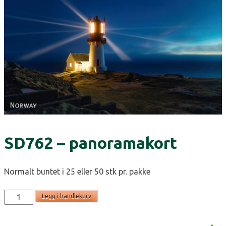
SD762 – panoramakort
Normalt buntet i 25 eller 50 stk pr. pakke
SD762
Legg i handlekurv
-
panoramakort