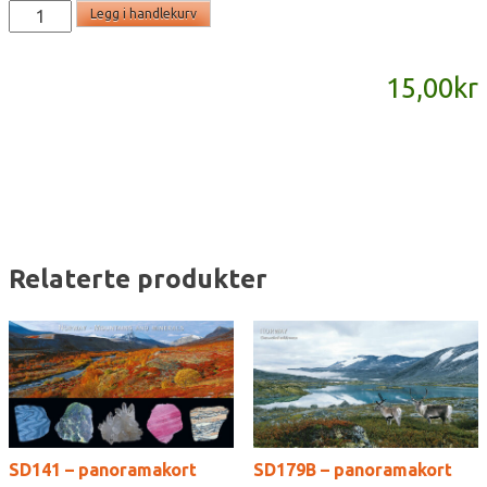
SD841
Legg i handlekurv
-
panoramakort
15,00
kr
antall
Relaterte produkter
SD141 – panoramakort
SD179B – panoramakort