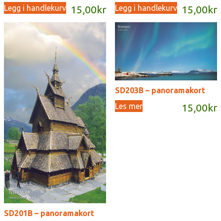
Legg i handlekurv
Legg i handlekurv
15,00
kr
15,00
kr
SD203B – panoramakort
Les mer
15,00
kr
SD201B – panoramakort