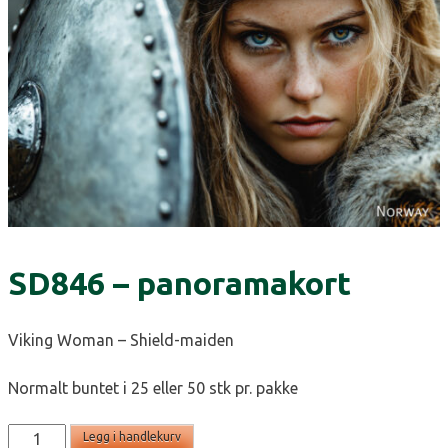
SD846 – panoramakort
Viking Woman – Shield-maiden
Normalt buntet i 25 eller 50 stk pr. pakke
SD846
Legg i handlekurv