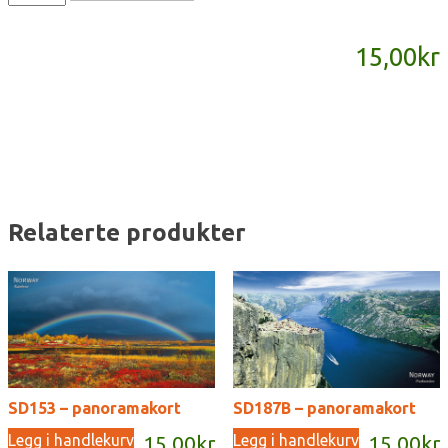
-
panoramakort
15,00
kr
antall
Relaterte produkter
SD153 – panoramakort
SD187B – panoramakort
Legg i handlekurv
Legg i handlekurv
15,00
kr
15,00
kr