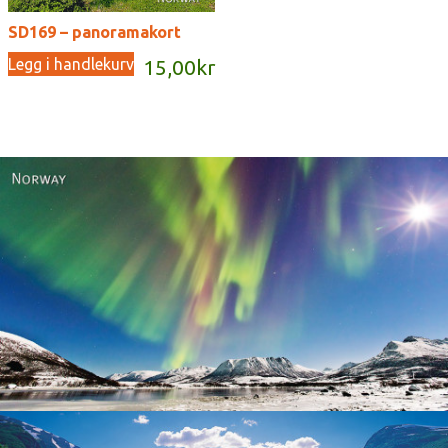
SD169 – panoramakort
Legg i handlekurv
15,00
kr
Norway