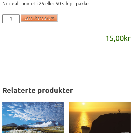
Normalt buntet i 25 eller 50 stk pr. pakke
SD851
Legg i handlekurv
-
panoramakort
15,00
kr
antall
Relaterte produkter