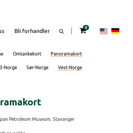
gjenstander i kurven
0
Change
Cha
|
ss
Bli forhandler
Vis
eller
langua
lan
skjul
søkefeltet
to
to
ne
Omtankekort
Panoramakort
English
Deu
d-Norge
Sør-Norge
Vest-Norge
oramakort
ian Petroleum Museum, Stavanger