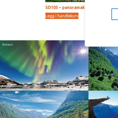
SD103 – panoramakort
S
Legg i handlekurv
Le
15,00
kr
Norway