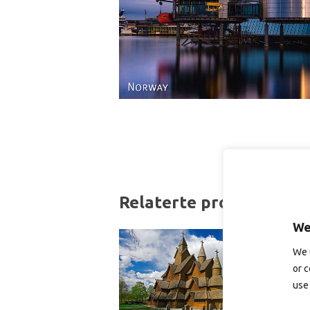
Relaterte produkter
We
We 
or c
use 