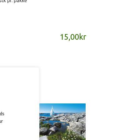
stk pr. pakke
15,00
kr
ads
ur