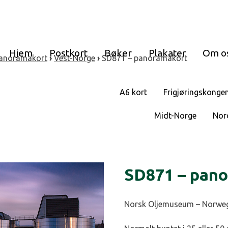
Hjem
Postkort
Bøker
Plakater
Om o
anoramakort
›
Vest-Norge
›
SD871 – panoramakort
A6 kort
Frigjøringskonge
Midt-Norge
Nor
SD871 – pan
Norsk Oljemuseum – Norweg