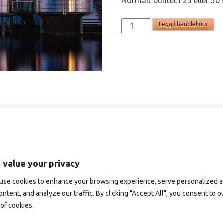
Normalt buntet i 25 eller 50 
SD871
Legg i handlekurv
-
panoramakort
antall
 value your privacy
use cookies to enhance your browsing experience, serve personalized 
ontent, and analyze our traffic. By clicking "Accept All", you consent to o
of cookies.