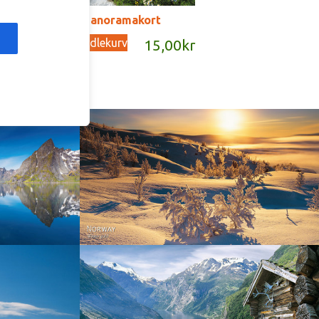
SD151 – panoramakort
Legg i handlekurv
kr
15,00
kr
Norway - Winter gold
orge. North
Norway - Geiranger