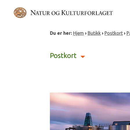
Gå
direkte
til
innholdet
Du er her:
Hjem
›
Butikk
›
Postkort
›
P
Postkort