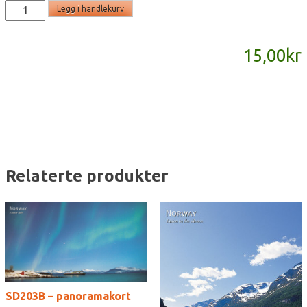
SD895
Legg i handlekurv
-
panoramakort
15,00
kr
antall
Relaterte produkter
SD203B – panoramakort