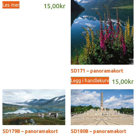
Les mer
15,00
kr
SD171 – panoramakort
Legg i handlekurv
15,00
kr
SD179B – panoramakort
SD180B – panoramakort