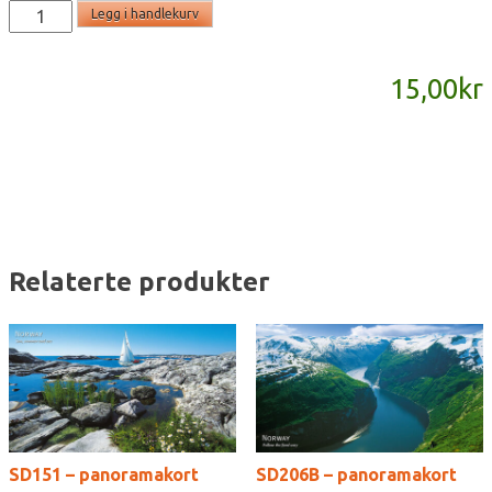
SD905
Legg i handlekurv
-
panoramakort
15,00
kr
antall
Relaterte produkter
SD151 – panoramakort
SD206B – panoramakort