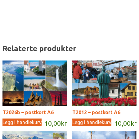
antall
Relaterte produkter
T2026b – postkort A6
T2012 – postkort A6
Legg i handlekurv
Legg i handlekurv
10,00
kr
10,00
kr