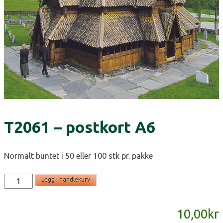
T2061 – postkort A6
Normalt buntet i 50 eller 100 stk pr. pakke
T2061
Legg i handlekurv
-
postkort
10,00
kr
A6