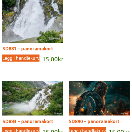
SD881 – panoramakort
Legg i handlekurv
15,00
kr
SD883 – panoramakort
SD890 – panoramakort
Legg i handlekurv
Legg i handlekurv
15,00
kr
15,00
kr