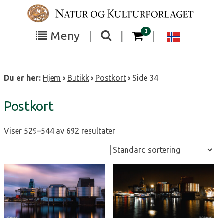
Gå
direkte
til
gjenstander i kurven
0
Vis
Vis
Chang
Meny
|
|
|
innholdet
eller
eller
langua
skjul
søkefeltet
skjul
to
Du er her:
Hjem
›
Butikk
›
Postkort
›
Side 34
meny
Norsk
området
bokmå
Postkort
Viser 529–544 av 692 resultater