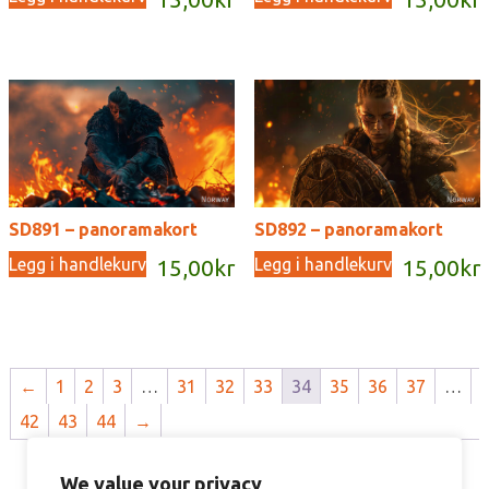
SD891 – panoramakort
SD892 – panoramakort
Legg i handlekurv
Legg i handlekurv
15,00
kr
15,00
kr
←
1
2
3
…
31
32
33
34
35
36
37
…
42
43
44
→
We value your privacy