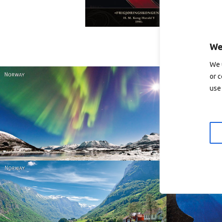
We
We 
or c
use 
Norway
Norway