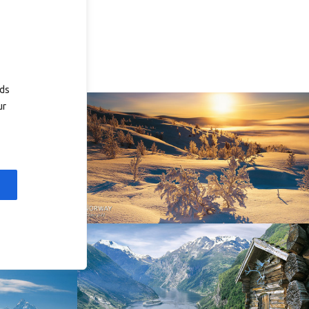
ads
ur
Norway - Winter gold
orge. North
Norway - Geiranger