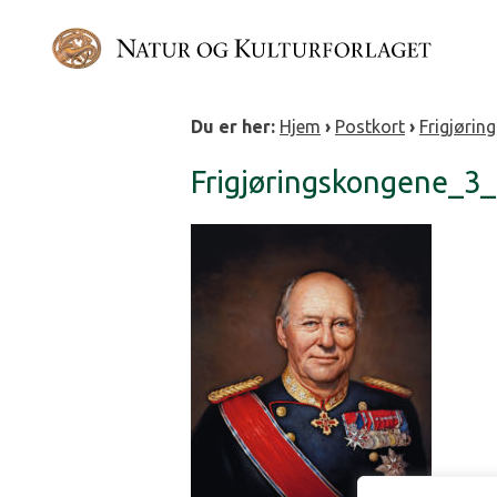
Gå
direkte
til
innholdet
Du er her:
Hjem
›
Postkort
›
Frigjørin
Frigjøringskongene_3