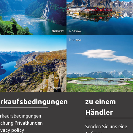
Reine - Lofoten, Nord N
Norway
Norway.
Norway
Norway
rkaufsbedingungen
zu einem
Händler
rkaufsbedingungen
chung Privatkunden
Senden Sie uns eine
ivacy policy