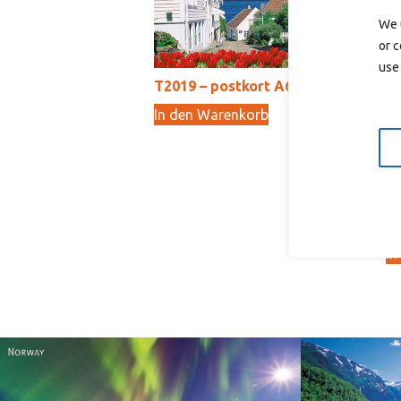
We 
or c
use 
T2019 – postkort A6
In den Warenkorb
10,00
kr
T2
In