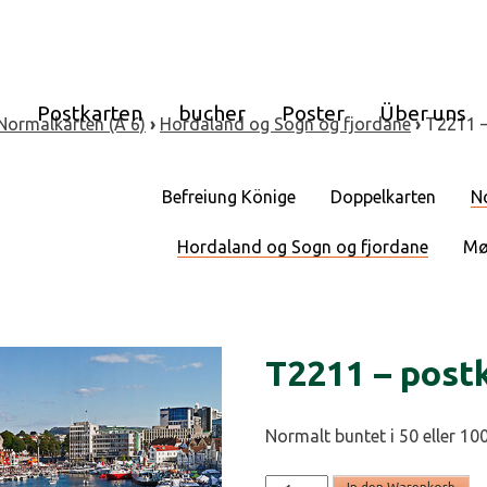
e
Postkarten
bucher
Poster
Über uns
Normalkarten (A 6)
›
Hordaland og Sogn og fjordane
›
T2211 –
Befreiung Könige
Doppelkarten
N
Hordaland og Sogn og fjordane
Mø
T2211 – post
Normalt buntet i 50 eller 100
T2211