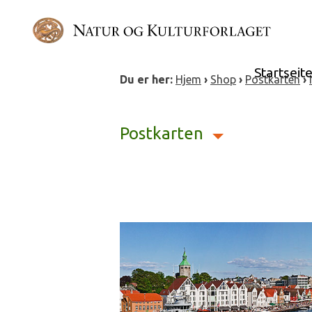
Skip
to
content
Startseit
Du er her:
Hjem
›
Shop
›
Postkarten
›
Postkarten