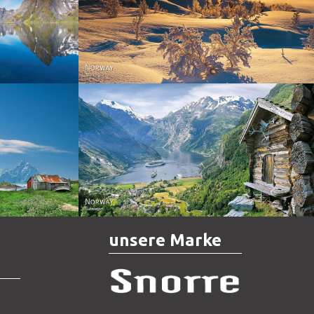
Norway - Winter gold
orge. North
Norway - Geiranger
unsere Marke