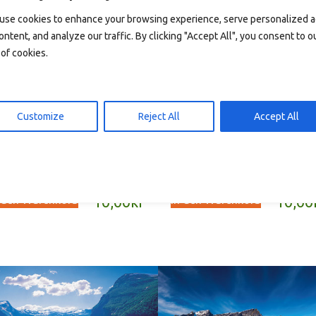
use cookies to enhance your browsing experience, serve personalized 
ontent, and analyze our traffic. By clicking "Accept All", you consent to o
of cookies.
Customize
Reject All
Accept All
009 – postkort A6
T2001b – postkort A6
 den Warenkorb
In den Warenkorb
10,00
kr
10,00