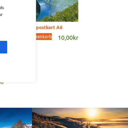
ads
ur
T2048b – postkort A6
In den Warenkorb
10,00
kr
kr