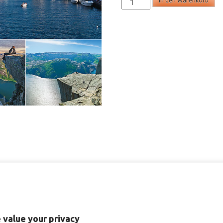
In den Warenkorb
-
postkort
A6
Menge
 value your privacy