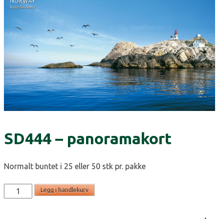
SD444 – panoramakort
Normalt buntet i 25 eller 50 stk pr. pakke
SD444
Legg i handlekurv
-
panoramakort