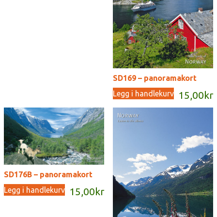
SD169 – panoramakort
Legg i handlekurv
15,00
kr
SD176B – panoramakort
Legg i handlekurv
15,00
kr