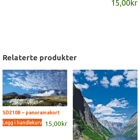
15,00
kr
antall
Relaterte produkter
SD210B – panoramakort
Legg i handlekurv
15,00
kr