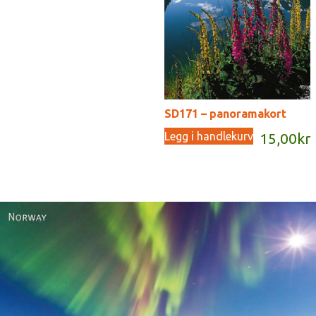
SD171 – panoramakort
Legg i handlekurv
15,00
kr
Norway