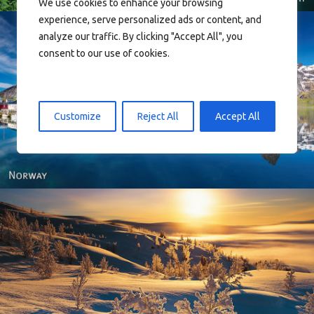
We use cookies to enhance your browsing
experience, serve personalized ads or content, and
analyze our traffic. By clicking "Accept All", you
consent to our use of cookies.
Reine - Lofoten, Nord Norge. North Norway.
Customize
Reject All
Accept All
Norway - Winter gold