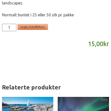
landscapes.
Normalt buntet i 25 eller 50 stk pr. pakke
SD790
Legg i handlekurv
-
panoramakort
15,00
kr
antall
Relaterte produkter