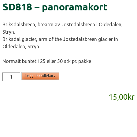
SD818 – panoramakort
Briksdalsbreen, brearm av Jostedalsbreen i Oldedalen,
Stryn.
Briksdal glacier, arm of the Jostedalsbreen glacier in
Oldedalen, Stryn.
Normalt buntet i 25 eller 50 stk pr. pakke
SD818
Legg i handlekurv
-
panoramakort
15,00
kr
antall