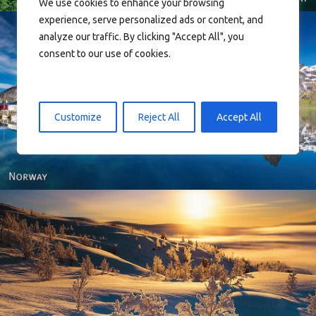
We use cookies to enhance your browsing
experience, serve personalized ads or content, and
analyze our traffic. By clicking "Accept All", you
consent to our use of cookies.
Reine - Lofoten, Nord Norge. North Norway.
Customize
Reject All
Accept All
Norway - Winter gold