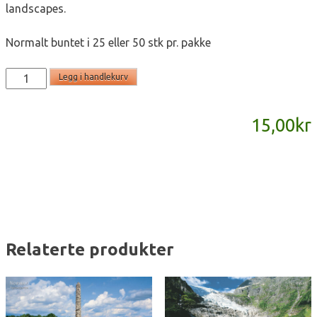
landscapes.
Normalt buntet i 25 eller 50 stk pr. pakke
SD837
Legg i handlekurv
-
panoramakort
15,00
kr
antall
Relaterte produkter